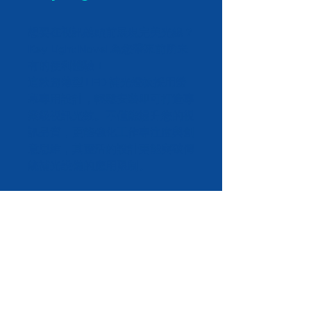
想要在視訊鏡頭前展現完美光線？
Key Light Novel 為您帶來前所未
有的便利體驗！
這款超薄型 LED 補光燈板採用螢
幕專用設計，輕鬆安裝即可打造專
業級視訊光效。不僅能提升您的視
訊品質，更能強化工作專注度與創
意思維，其靈活的設計更能突破傳
統補光設備的應用限制。
樺緯物聯股份有限公
司
|
DEXATEK TECHNOLOGY
LTD.
連絡電話:
+886 2 8698 4245