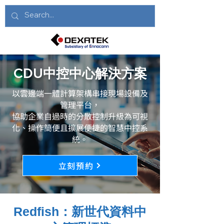
CDU中控中心解決方案
以雲邊端一體計算架構串接現場設備及
管理平台，
協助企業自過時的分散控制升級為可視
化、操作簡便且擴展便捷的智慧中控系
統。
立刻預約
Redfish：新世代資料中