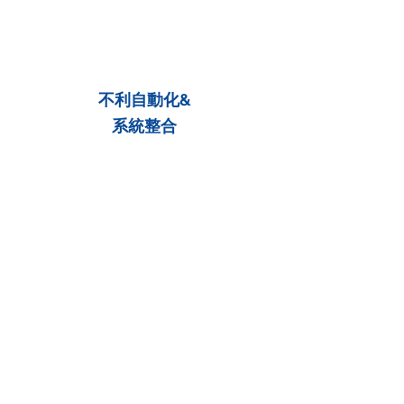
不利自動化&
系統整合
操作複雜
整合困難
深入了解技術核心