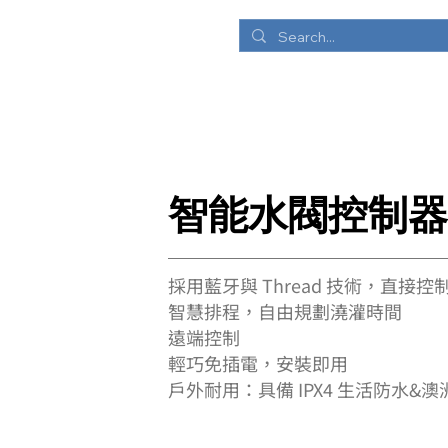
DMS
能源管理解決方案
CDU中控中心解決方案
監視
智能水閥控制器
採用藍牙與 Thread 技術，直接
智慧排程，自由規劃澆灌時間
遠端控制
輕巧免插電，安裝即用
戶外耐用：具備 IPX4 生活防水&澳洲