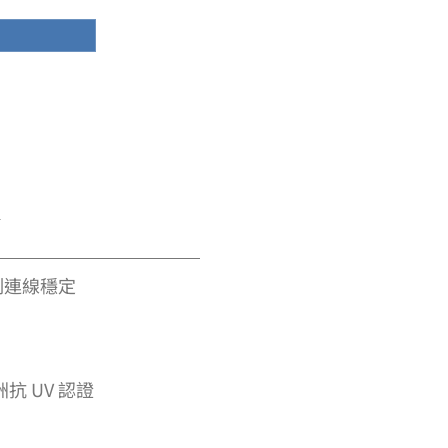
系統解決方案
產品
洞察與案例
控制連線穩定
抗 UV 認證