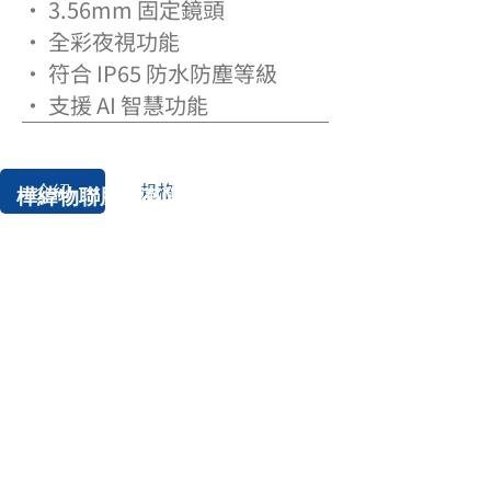
• 3.56mm 固定鏡頭
• 全彩夜視功能
• 符合 IP65 防水防塵等級
• 支援 AI 智慧功能
介紹
規格
樺緯物聯股份有限公
司
|
DEXATEK TECHNOLOGY
LTD.
連絡電話:
+886 2 8698 4245
​新北市汐止區新台五路1段81號16樓之1
16F.-1, No.81, Sec. 1, Xintai 5th Rd., Xizhi
Dist., New Taipei City 22101, Taiwan
(R.O.C.)
PRIVACY POLICY