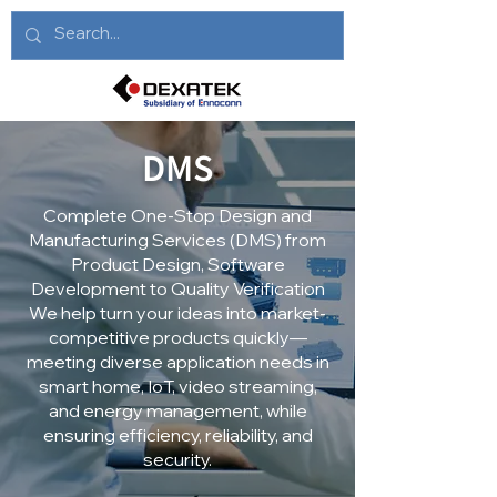
DMS
Complete One-Stop Design and
Manufacturing Services (DMS) from
Product Design, Software
Development to Quality Verification
We help turn your ideas into market-
competitive products quickly—
meeting diverse application needs in
smart home, IoT, video streaming,
and energy management, while
ensuring efficiency, reliability, and
security.