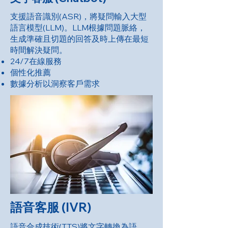
支援語音識別(ASR)，將疑問輸入大型
語言模型(LLM)。LLM根據問題脈絡，
生成準確且切題的回答及時上傳在最短
時間解決疑問。
24/7在線服務
個性化推薦
數據分析以洞察客戶需求
語音客服 (IVR)
語音合成技術(TTS)將文字轉換為語