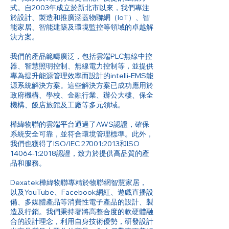
式。自2003年成立於新北市以來，我們專注
於設計、製造和推廣涵蓋物聯網（IoT）、智
能家居、智能建築及環境監控等領域的卓越解
決方案。
我們的產品範疇廣泛，包括雲端PLC無線中控
器、智慧照明控制、無線電力控制等，並提供
專為提升能源管理效率而設計的intelli-EMS能
源系統解決方案。這些解決方案已成功應用於
政府機構、學校、金融行業、辦公大樓、保全
機構、飯店旅館及工廠等多元領域。
樺緯物聯的雲端平台通過了AWS認證，確保
系統安全可靠，並符合環境管理標準。此外，
我們也獲得了ISO/IEC 27001:2013和ISO
14064-1:2018認證，致力於提供高品質的產
品和服務。
Dexatek樺緯物聯專精於物聯網智慧家居，
以及YouTube、Facebook網紅、遊戲直播設
備、多媒體產品等消費性電子產品的設計、製
造及行銷。我們秉持著將高整合度的軟硬體融
合的設計理念，利用自身技術優勢，研發設計